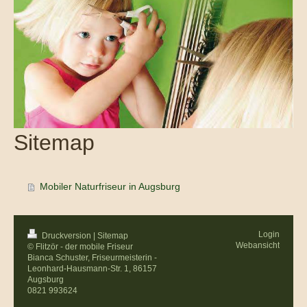
Sitemap
Mobiler Naturfriseur in Augsburg
Login
Druckversion
|
Sitemap
Webansicht
© Flitzör - der mobile Friseur
Bianca Schuster, Friseurmeisterin -
Leonhard-Hausmann-Str. 1, 86157
Augsburg
0821 993624